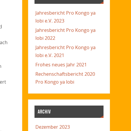
Jahresbericht Pro Kongo ya
lobi e.V. 2023
d
Jahresbericht Pro Kongo ya
lobi 2022
nach
Jahresbericht Pro Kongo ya
lobi e.V. 2021
Frohes neues Jahr 2021
n
Rechenschaftsbericht 2020
Pro Kongo ya lobi
ert
ARCHIV
Dezember 2023