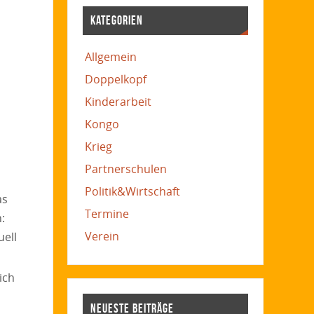
KATEGORIEN
Allgemein
Doppelkopf
Kinderarbeit
Kongo
Krieg
Partnerschulen
Politik&Wirtschaft
as
Termine
:
Verein
uell
ich
NEUESTE BEITRÄGE