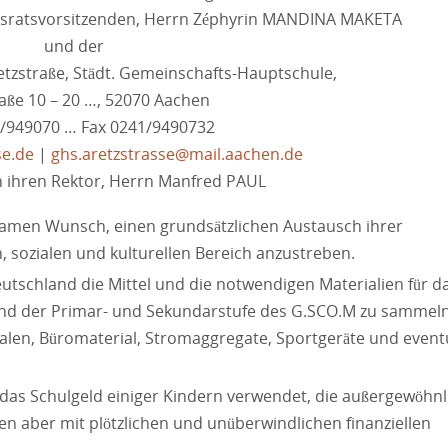
ngsratsvorsitzenden, Herrn Zéphyrin MANDINA MAKETA
und der
tzstraße, Städt. Gemeinschafts-Hauptschule,
raße 10 – 20 …, 52070 Aachen
1/949070 … Fax 0241/9490732
se.de
|
ghs.aretzstrasse@mail.aachen.de
h ihren Rektor, Herrn Manfred PAUL
amen Wunsch, einen grundsätzlichen Austausch ihrer
 sozialen und kulturellen Bereich anzustreben.
eutschland die Mittel und die notwendigen Materialien für d
und der Primar- und Sekundarstufe des G.SCO.M zu sammeln
alen, Büromaterial, Stromaggregate, Sportgeräte und event
r das Schulgeld einiger Kindern verwendet, die außergewöhnl
en aber mit plötzlichen und unüberwindlichen finanziellen