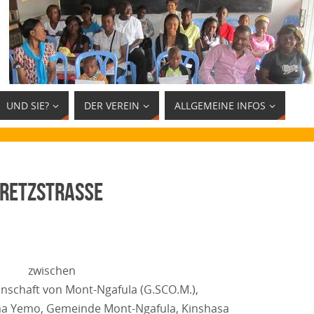
UND SIE?
DER VEREIN
ALLGEMEINE INFOS
 Aretzstraße
zwischen
nschaft von Mont-Ngafula (G.SCO.M.),
ma Yemo, Gemeinde Mont-Ngafula, Kinshasa