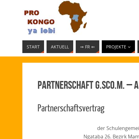
START
AKTUELL
⇒ FR ⇐
PROJEKTE
Partnerschaft G.SCO.M. –
Partnerschaftsvertrag
der Schulengemei
Ngataba 26. Bezirk Ma