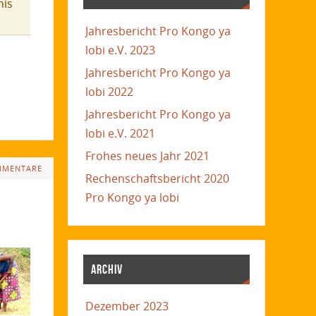
nis
Jahresbericht Pro Kongo ya
lobi e.V. 2023
Jahresbericht Pro Kongo ya
lobi 2022
Jahresbericht Pro Kongo ya
lobi e.V. 2021
Frohes neues Jahr 2021
MMENTARE
Rechenschaftsbericht 2020
Pro Kongo ya lobi
ARCHIV
Dezember 2023