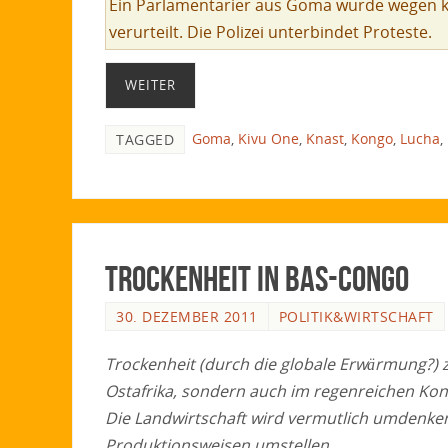
Ein Parlamentarier aus Goma wurde wegen kri
verurteilt. Die Polizei unterbindet Proteste.
WEITER
Goma
,
Kivu One
,
Knast
,
Kongo
,
Lucha
,
TAGGED
Trockenheit in Bas-Congo
30. DEZEMBER 2011
POLITIK&WIRTSCHAFT
Trockenheit (durch die globale Erwärmung?) z
Ostafrika, sondern auch im regenreichen Kong
Die Landwirtschaft wird vermutlich umdenke
Produktionsweisen umstellen.