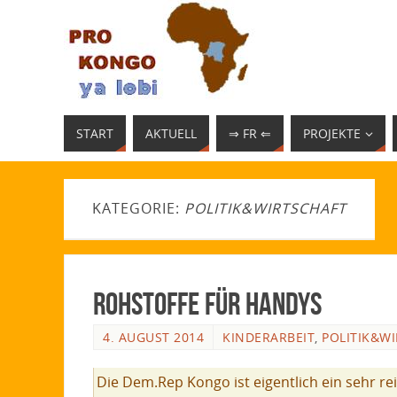
START
AKTUELL
⇒ FR ⇐
PROJEKTE
KATEGORIE:
POLITIK&WIRTSCHAFT
Rohstoffe für Handys
4. AUGUST 2014
KINDERARBEIT
,
POLITIK&W
Die Dem.Rep Kongo ist eigentlich ein sehr r