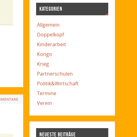
KATEGORIEN
Allgemein
Doppelkopf
Kinderarbeit
Kongo
Krieg
Partnerschulen
Politik&Wirtschaft
Termine
MMENTARE
Verein
NEUESTE BEITRÄGE