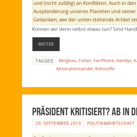
und (nicht zufällig) an Konflikten. Auch in d
Ausplünderung unseres Planeten und seiner
Gedanken, wie der unten stehende Artikel zei
Können wir denn selbst etwas tun? Sind Hand
WEITER
Bergbau
,
Coltan
,
FairPhone
,
Handys
,
K
TAGGED
Mineralienhandel
,
Rohstoffe
Präsident kritisiert? Ab in 
29. SEPTEMBER 2013
POLITIK&WIRTSCHAFT