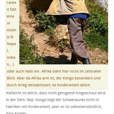
rarbe
it fällt
eine
m
Asien
(z.B.
Nepa
l,
Indie
n,…)
oder auch Haiti ein. Afrika steht hier nicht im zentralen
Blick. Aber da Afrika arm ist, der Kongo besonders und
durch Krieg destabilisiert, ist Kinderarbeit üblich.
Vielleicht so üblich, dass nicht genügend hingeschaut wird.
In der Dem. Rep. Kongo liegt der Schwerpunkt nicht in
Fabriken mit Kinderarbeit, aber es ist selbstverständlich,
dass Kinder: