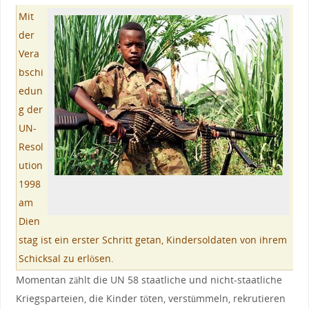
Mit
der
Vera
bschi
edun
g der
UN-
Resol
ution
1998
am
Dien
stag ist ein erster Schritt getan, Kindersoldaten von ihrem
Schicksal zu erlösen.
Momentan zählt die UN 58 staatliche und nicht-staatliche
Kriegsparteien, die Kinder töten, verstümmeln, rekrutieren