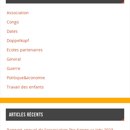
Association
Congo
Dates
Doppelkopf
Ecoles partenaires
Général
Guerre
Politique&économie
Travail des enfants
ARTICLES RÉCENTS
Rapport annuel de l’association Pro Kongo ya lobi 2023